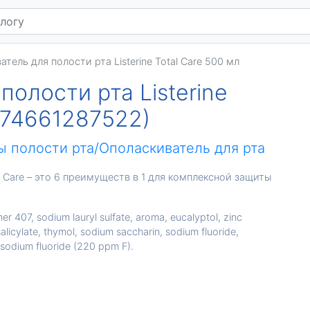
тель для полости рта Listerine Total Care 500 мл
олости рта Listerine
3574661287522)
ы полости рта/Ополаскиватель для рта
al Care – это 6 преимуществ в 1 для комплексной защиты
r 407, sodium lauryl sulfate, aroma, eucalyptol, zinc
alicylate, thymol, sodium saccharin, sodium fluoride,
 sodium fluoride (220 ppm F).