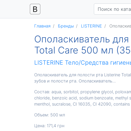
Главная
Бренды
LISTERINE
Ополаскива
Ополаскиватель для п
Total Care 500 мл (
LISTERINE
Тело/Средства гигиен
Ополаскиватель для полости рта Listerine Tot
зубов и полости рта. Ополаскиватель...
Состав: aqua, sorbitol, propylene glycol, poloxame
chloride, benzoic acid, sodium benzoate, methyl s
menthol, sucralose, CI 16035, CI 42090, contains
Объем: 500 мл
Цена: 171,4 грн