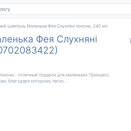
ий шампунь Маленька Фея Слухняні локони, 240 мл
ленька Фея Слухняні
00702083422)
оконы - отличный подарок для маленьких Принцесс.
м, благодаря которому легко...