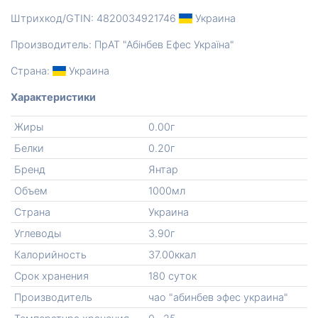
Штрихкод/GTIN: 4820034921746
Украина
Производитель: ПрАТ "Абінбев Ефес Україна"
Страна:
Украина
Характеристики
Жиры
0.00г
Белки
0.20г
Бренд
Янтар
Объем
1000мл
Страна
Украина
Углеводы
3.90г
Калорийность
37.00ккал
Срок хранения
180 суток
Производитель
чао "абинбев эфес украина"