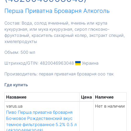
Перша Приватна Броварня
Алкоголь
Состав: Вода, солод ячменный, ячмень или крупа
кукурузная, или мука кукурузная, сироп глюкозно-
фруктозный, краситель сахарный колер, экстракт специй,
хмелепродукты
Объем: 500 мл
Штрихкод/GTIN: 4820046963048
Украина
Производитель: первая приватная броварня ооо твк
Где купить
Название
Цена
Наличие
varus.ua
Нет в наличии
Пиво Перша приватна броварня
Бочковое Рождественский вкус
темное фильтрованное 5.2% 0.5 л
(4820046963048)