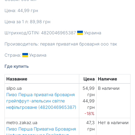
Цена: 44,99 грн
Цена за 1 л: 89,98 грн
Штрихкод/GTIN: 4820046965387
Украина
Производитель: первая приватная броварня ооо твк
Страна:
Украина
Где купить
Название
Цена
Наличие
silpo.ua
54,99
В наличии
Пиво Перша приватна броварня
грн
грейпфрут-апельсин світле
44,99
нефільтроване (4820046965387)
грн
-18%
metro.zakaz.ua
47,3
Нет в наличии
Пиво Перша Приватна Броварня
грн