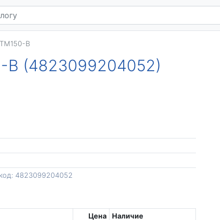
RTM150-B
0-B (4823099204052)
код: 4823099204052
Цена
Наличие