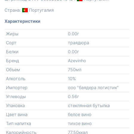
Страна:
Португалия
Характеристики
Жиры
0.00г
Сорт
траядюра
Белки
0.00г
Бренд
Azevinho
Объем
750мл
Алкоголь
10%
Импортер
ооо "баядера логистик"
Углеводы
0.56г
Упаковка
стеклянная бутылка
Цвет вина
белое вино
Тип напитка
тихое вино
Калорийность
77.50ккал