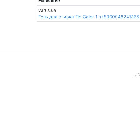
Название
varus.ua
Гель для стирки Flo Color 1 л (5900948241365
Ср