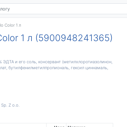
o Color 1 л
Color 1 л (5900948241365)
% ЭДТА и его соль, консервант (метилхлоротиазолинон,
лат, бутилфенилметилпропиональ, гексил циннамаль,
Sp. Z o.o.