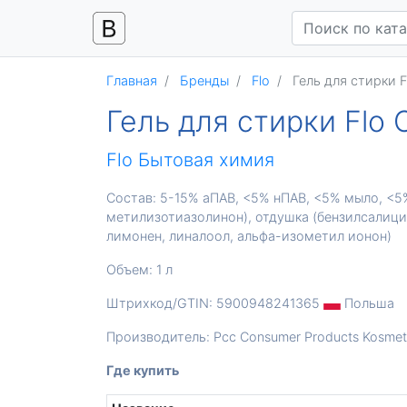
Главная
Бренды
Flo
Гель для стирки Fl
Гель для стирки Flo 
Flo
Бытовая химия
Состав: 5-15% аПАВ, <5% нПАВ, <5% мыло, <5
метилизотиазолинон), отдушка (бензилсалици
лимонен, линалоол, альфа-изометил ионон)
Объем: 1 л
Штрихкод/GTIN: 5900948241365
Польша
Производитель: Pcc Consumer Products Kosmet 
Где купить