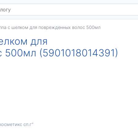
nna с шелком для поврежденных волос 500мл
елком для
 500мл (5901018014391)
осметикс сп.г"