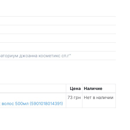
раториум джоанна косметикс сп.г"
Цена
Наличие
73 грн
Нет в наличии
 волос 500мл (5901018014391)