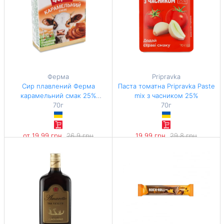
Ферма
Pripravka
Сир плавлений Ферма
Паста томатна Pripravka Paste
карамельний смак 25%
mix з часником 25%
брикет
70г
70г
от 19,99 грн
26,9 грн
19,99 грн
29,8 грн
-25%
-32%
285,57 грн / 1 кг
285,57 грн / 1 кг