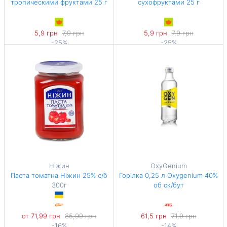
тропическими фруктами 25 г
сухофруктами 25 г
5,9 грн
7,9 грн
5,9 грн
7,9 грн
-25%
-25%
236 грн / 1 кг
236 грн / 1 кг
Ніжин
OxyGenium
Паста томатна Ніжин 25% с/б
Горілка 0,25 л Oxygenium 40%
300г
об ск/бут
от 71,99 грн
85,99 грн
61,5 грн
71,9 грн
-16%
-14%