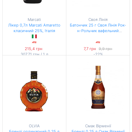
Marcati
Своя Лінія
Лікер 0,7л Marcati Amaretto
Батончик 25 г Своя Лінія Рок-
класичний 25%, Італія
н-Рольчик вафельний
(глазурований, з ароматом
шоколад-апельсин) м/уп
215,4 грн
7,7 грн
9,9 грн
307,71 грн / 1 л
-22%
308 грн / 1 кг
OLVIA
Смак Вipмeнiї
Бренді ординарний 0,25 л
Бpeндi 0,25 л Смак Вipмeнiї