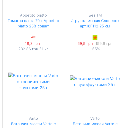
Appetito piatto
Без TM
Томатна паста 70 г Appetito
Игрушка мягкая Слоненок
piatto 25% сошет
арт.18F112 25 см
16,3 грн
69,9 грн
199,9 грн
232,86 грн / 1 кг
-65%
233 грн / 1 кг
Varto
Varto
Батончик-мюсли Varto с
Батончик-мюсли Varto с