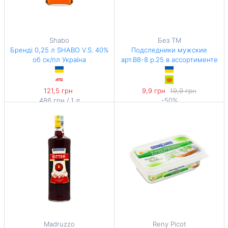
Shabo
Без TM
Бренді 0,25 л SHABO V.S. 40%
Подследники мужские
об ск/пл Україна
арт.В8-8 р.25 в ассортименте
121,5 грн
9,9 грн
19,9 грн
486 грн / 1 л
-50%
495 грн / 1 кг
Madruzzo
Reny Picot