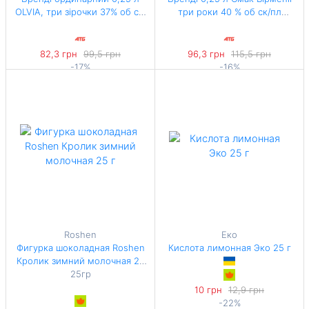
OLVIA, три зірочки 37% об ск/
три pоки 40 % об ск/пл
пл
Рeспублiка Вipмeнiя
82,3 грн
99,5 грн
96,3 грн
115,5 грн
-17%
-16%
329,2 грн / 1 л
385,2 грн / 1 л
Roshen
Еко
Фигурка шоколадная Roshen
Кислота лимонная Эко 25 г
Кролик зимний молочная 25
25гр
г
10 грн
12,9 грн
-22%