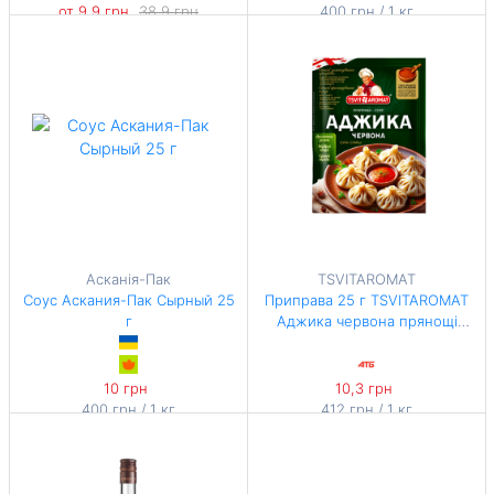
от 9,9 грн
38,9 грн
400 грн / 1 кг
-74%
396 грн / 1 кг
Асканія-Пак
TSVITAROMAT
Соус Аскания-Пак Сырный 25
Приправа 25 г TSVITAROMAT
г
Аджика червона прянощі
пряноароматичні м/уп
10 грн
10,3 грн
400 грн / 1 кг
412 грн / 1 кг