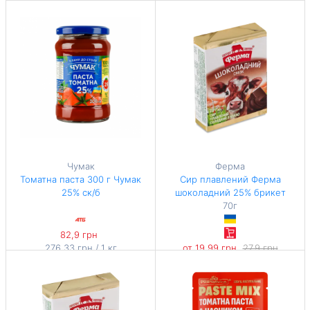
239,97 грн / 1 кг
246 грн / 1 л
Чумак
Ферма
Томатна паста 300 г Чумак
Сир плавлений Ферма
25% ск/б
шоколадний 25% брикет
70г
82,9 грн
276,33 грн / 1 кг
от 19,99 грн
27,9 грн
-28%
285,57 грн / 1 кг