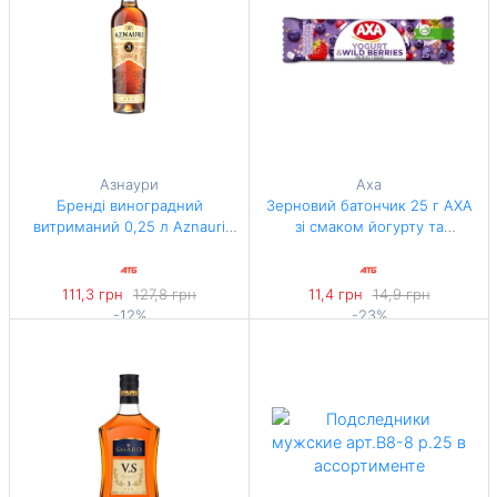
Азнаури
Аха
Бренді виноградний
Зерновий батончик 25 г АХА
витриманий 0,25 л Aznauri
зі смаком йогурту та
V.S. три роки 40% об ск/пл
лісовими ягодами
111,3 грн
127,8 грн
11,4 грн
14,9 грн
-12%
-23%
445,2 грн / 1 л
456 грн / 1 кг