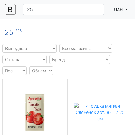
UAH
25
523