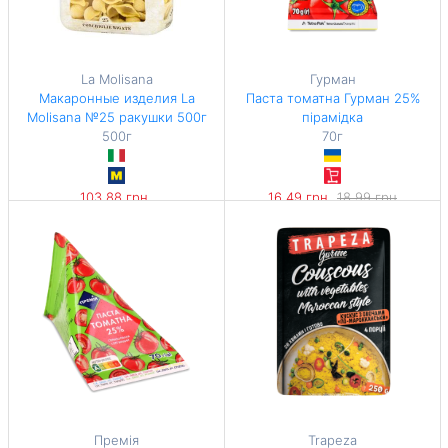
La Molisana
Гурман
Макаронные изделия La
Паста томатна Гурман 25%
Molisana №25 ракушки 500г
пірамідка
500г
70г
103,88 грн
16,49 грн
18,99 грн
207,76 грн / 1 кг
-13%
235,57 грн / 1 кг
Премія
Trapeza