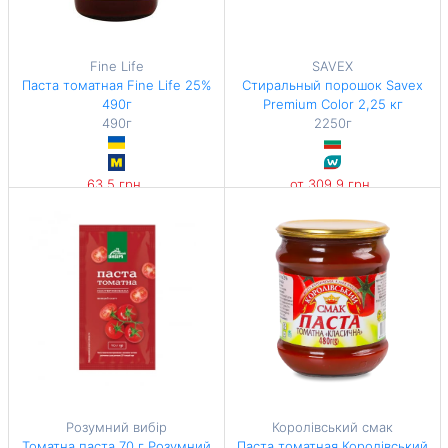
Fine Life
SAVEX
Паста томатная Fine Life 25%
Стиральный порошок Savex
490г
Premium Color 2,25 кг
490г
2250г
63,5 грн
от 309,9 грн
129,59 грн / 1 кг
134,74 грн / 1 кг
Розумний вибір
Королівський смак
Томатна паста 70 г Розумний
Паста томатная Королівський