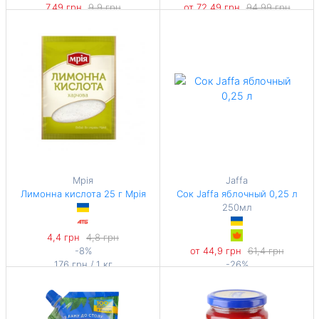
7,49 грн
9,9 грн
от 72,49 грн
94,99 грн
-24%
-23%
149,8 грн / 1 кг
161,09 грн / 1 кг
Мрія
Jaffa
Лимонна кислота 25 г Мрія
Сок Jaffa яблочный 0,25 л
250мл
4,4 грн
4,8 грн
-8%
от 44,9 грн
61,4 грн
176 грн / 1 кг
-26%
179,6 грн / 1 л