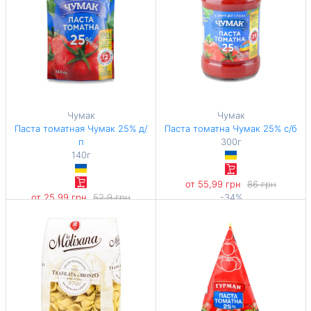
Чумак
Чумак
Паста томатная Чумак 25% д/
Паста томатна Чумак 25% с/б
п
300г
140г
от 55,99 грн
86 грн
от 25,99 грн
52,9 грн
-34%
-50%
186,63 грн / 1 кг
185,64 грн / 1 кг