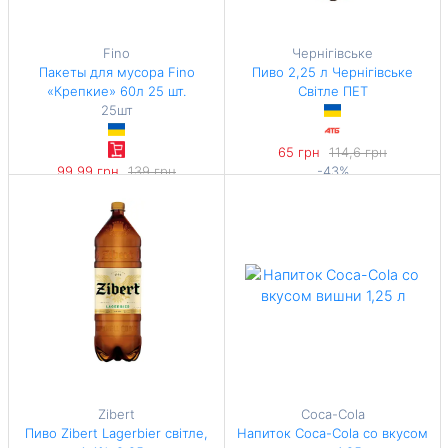
Fino
Чернігівське
Пакеты для мусора Fino
Пиво 2,25 л Чернігівське
«Крепкие» 60л 25 шт.
Світле ПЕТ
25шт
65 грн
114,6 грн
99,99 грн
139 грн
-43%
-28%
32,5 грн / 1 л
1,67 грн / 1 л
Zibert
Coca-Cola
Пиво Zibert Lagerbier світле,
Напиток Coca-Cola со вкусом