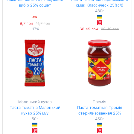
вибір 25% сошет
смак Классическ 25%с/б
480г
9,7 грн
11,7 грн
-17%
68,49 грн
86,49 грн
138,57 грн / 1 кг
-20%
142,69 грн / 1 кг
Маленький кухар
Премія
Паста томатна Маленький
Паста томатная Премія
кухар 25% м/у
стерилизованная 25%
50г
450г