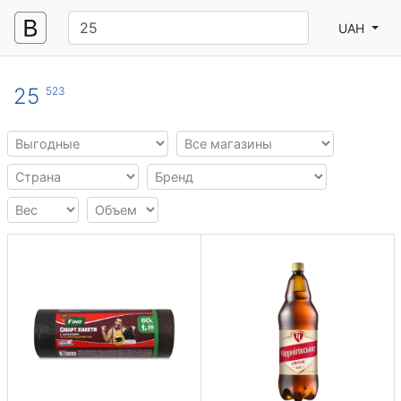
UAH
25
523