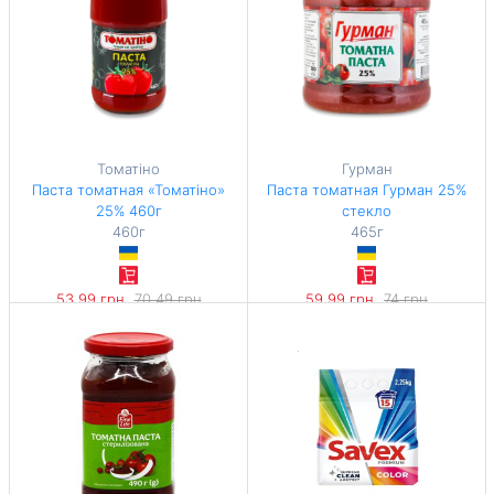
Томатіно
Гурман
Паста томатная «Томатіно»
Паста томатная Гурман 25%
25% 460г
стекло
460г
465г
53,99 грн
70,49 грн
59,99 грн
74 грн
-23%
-18%
117,37 грн / 1 кг
129,01 грн / 1 кг