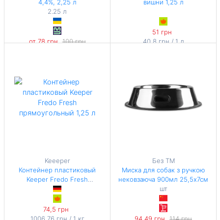
4,4%, 2,25 л
вишни 1,25 л
2.25 л
51 грн
от 78 грн
100 грн
40,8 грн / 1 л
-22%
34,67 грн / 1 л
Keeeper
Без ТМ
Контейнер пластиковый
Миска для собак з ручкою
Keeper Fredo Fresh
нековзаюча 900мл 25,5х7см
прямоугольный 1,25 л
шт
74,5 грн
1006,76 грн / 1 кг
94,49 грн
114 грн