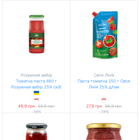
-17%
104,99 грн / 1 л
Розумний вибір
Своя Лінія
Томатна паста 460 г
Паста томатна 250 г Своя
Розумний вибір 25% ск/б
Лінія 25% д/пак
49,9 грн
59,9 грн
27,9 грн
38,9 грн
-16%
-28%
108,48 грн / 1 кг
111,6 грн / 1 кг