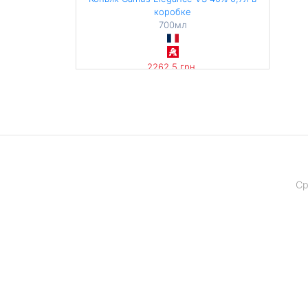
коробке
700мл
2262,5 грн
3232,14 грн / 1 л
Ср