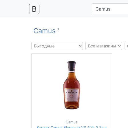
Camus
1
Camus
Коньяк Camus Elegance VS 40% 0,7л в