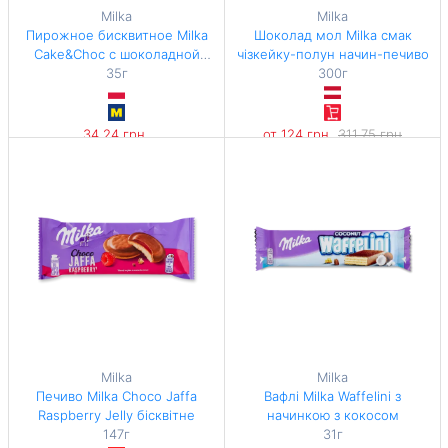
Milka
Milka
Пирожное бисквитное Milka
Шоколад мол Milka смак
Cake&Choc с шоколадной
чізкейку-полун начин-печиво
начинкой и кусочками
35г
300г
молочного шоколада 35г
34,24 грн
от 124 грн
311,75 грн
978,29 грн / 1 кг
-60%
413,33 грн / 1 кг
Milka
Milka
Печиво Milka Choco Jaffa
Вафлі Milka Waffelini з
Raspberry Jelly бісквітне
начинкою з кокосом
147г
31г