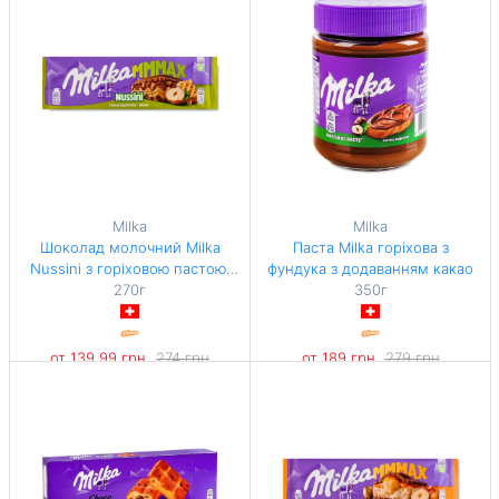
Milka
Milka
Шоколад молочний Milka
Паста Milka горіхова з
Nussini з горіховою пастою,
фундука з додаванням какао
фундуком та вафлею
270г
350г
от 139,99 грн
274 грн
от 189 грн
279 грн
-48%
-32%
518,48 грн / 1 кг
540 грн / 1 кг