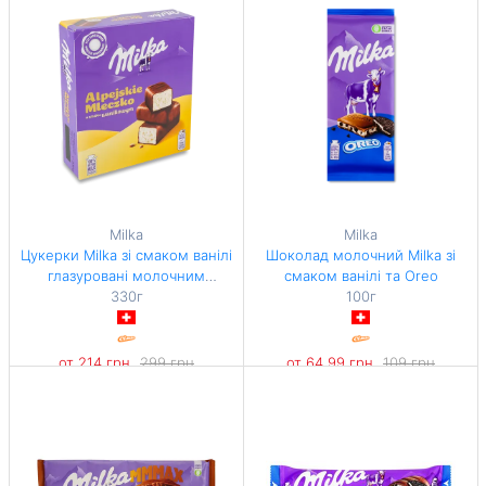
630 грн / 1 кг
644,84 грн / 1 кг
Milka
Milka
Цукерки Milka зі смаком ванілі
Шоколад молочний Milka зі
глазуровані молочним
смаком ванілі та Oreo
шоколадом
330г
100г
от 214 грн
299 грн
от 64,99 грн
109 грн
-28%
-40%
648,48 грн / 1 кг
649,9 грн / 1 кг