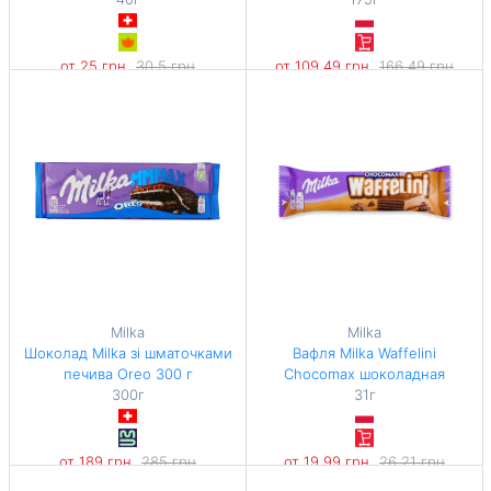
от 25 грн
30,5 грн
от 109,49 грн
166,49 грн
-18%
-34%
625 грн / 1 кг
625,66 грн / 1 кг
Milka
Milka
Шоколад Milka зі шматочками
Вафля Milka Waffelini
печива Oreo 300 г
Chocomax шоколадная
300г
31г
от 189 грн
285 грн
от 19,99 грн
26,21 грн
-33%
-23%