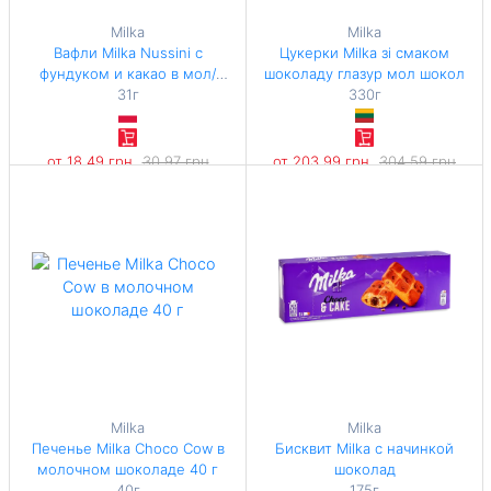
Milka
Milka
Вафли Milka Nussini с
Цукерки Milka зі смаком
фундуком и какао в мол/
шоколаду глазур мол шокол
шокол
31г
330г
от 18,49 грн
30,97 грн
от 203,99 грн
304,59 грн
-40%
-33%
596,45 грн / 1 кг
618,15 грн / 1 кг
Milka
Milka
Печенье Milka Choco Cow в
Бисквит Milka с начинкой
молочном шоколаде 40 г
шоколад
40г
175г