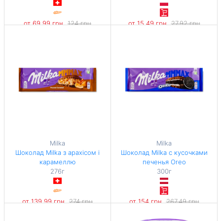
от 69,99 грн
124 грн
от 15,49 грн
27,92 грн
-43%
-44%
476,12 грн / 1 кг
499,68 грн / 1 кг
Milka
Milka
Шоколад Milka з арахісом і
Шоколад Milka с кусочками
карамеллю
печенья Oreo
276г
300г
от 139,99 грн
274 грн
от 154 грн
267,49 грн
-48%
-42%
507,21 грн / 1 кг
513,33 грн / 1 кг