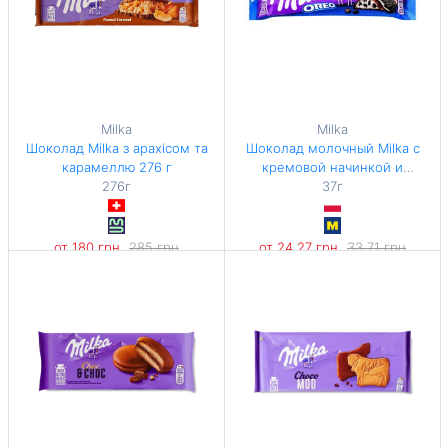
Milka
Milka
Шоколад Milka з арахісом та
Шоколад молочный Milka с
карамеллю 276 г
кремовой начинкой и
276г
кусочками печенья Oreo 37г
37г
от 180 грн
285 грн
от 24,27 грн
33,71 грн
-36%
-28%
652,17 грн / 1 кг
655,95 грн / 1 кг