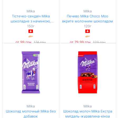
Milka
Milka
Тістечко-сендвіч Milka
Печиво Milka Choco Moo
шоколадне з начинкою,
вкрите молочним шоколадом
вкрите молочним шоколадом
150г
120г
от 99 грн
174 грн
от 79,99 грн
129 грн
-43%
-37%
660 грн / 1 кг
666,58 грн / 1 кг
Milka
Milka
Шоколад молочный Milka без
Шоколад молоч Milka Екстра
добавок
мигдаль-журавлина-кіноа