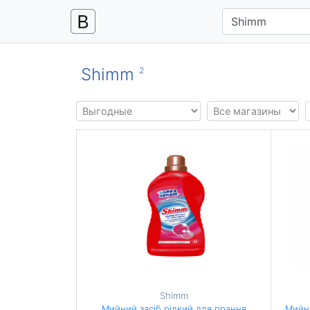
Shimm
2
Shimm
Мийний засіб рідкий для прання
Мийни