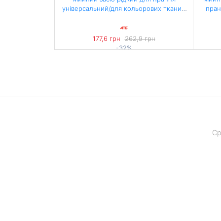
універсальний/для кольорових тканин
пран
2,2 л ТМ «SHIMM»
177,6 грн
262,9 грн
-32%
80,73 грн / 1 л
Ср