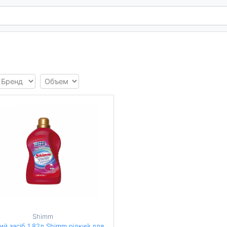
Shimm
й засіб 1,82л Shimm рідкий для