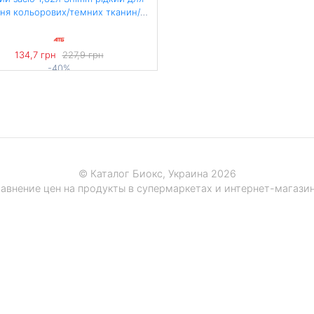
ня кольорових/темних тканин/
універсальний п/флакон
134,7 грн
227,9 грн
-40%
74,01 грн / 1 л
© Каталог Биокс, Украина 2026
авнение цен на продукты в супермаркетах и интернет-магази