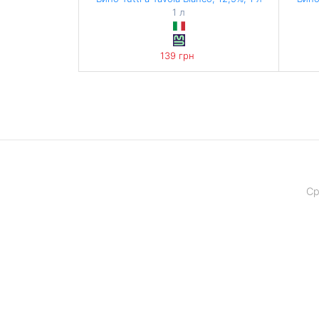
1 л
139 грн
Ср