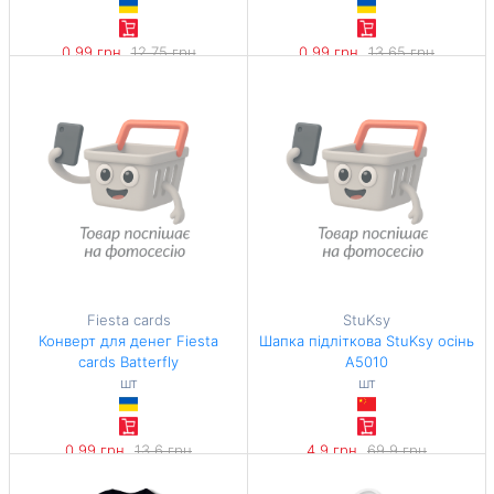
0,99 грн
12,75 грн
0,99 грн
13,65 грн
-92%
-92%
Fiesta cards
StuKsy
Конверт для денег Fiesta
Шапка підліткова StuKsy осінь
cards Batterfly
А5010
шт
шт
0,99 грн
13,6 грн
4,9 грн
69,9 грн
-92%
-92%