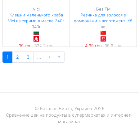
Vici
Без ТМ
Клешни маленького краба
Резинка для волосся з
Vici из сурими в масле 340г
помпонами в асортименті Y5
340г
шт
39 грн
322,2 грн
4,99 грн
39,9 грн
-87%
-87%
1
2
3
…
›
»
114,71 грн / 1 кг
© Каталог Биокс, Украина 2026
Сравнение цен на продукты в супермаркетах и интернет-
магазинах