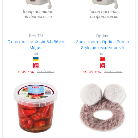
Без ТМ
Optima
Открытка-смайлик 54х86мм
Зонт-трость Optima Promo
Медиа
Style автомат черный
шт
шт
0,99 грн
8,99 грн
49,99 грн
421,3 грн
-88%
-88%