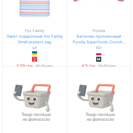
Fox Family
Purella
Пакет подарочный Fox Family
Батончик протеиновый
Small present bag
Purella Superfoods Crunchy
шт
Strawberry Meringue 45г
45г
0,99 грн
19,75 грн
4,9 грн
73,67 грн
-94%
-93%
108,89 грн / 1 кг