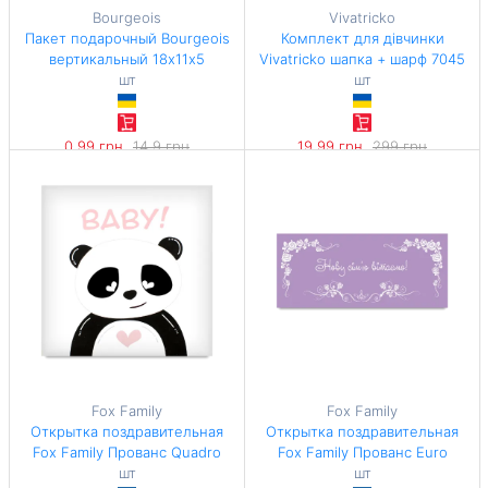
Bourgeois
Vivatricko
Пакет подарочный Bourgeois
Комплект для дівчинки
вертикальный 18х11х5
Vivatricko шапка + шарф 7045
шт
шт
0,99 грн
14,9 грн
19,99 грн
299 грн
-93%
-93%
Fox Family
Fox Family
Открытка поздравительная
Открытка поздравительная
Fox Family Прованс Quadro
Fox Family Прованс Euro
шт
шт