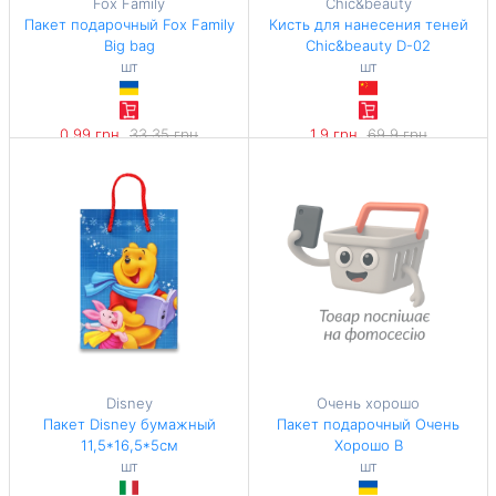
Fox Family
Chic&beauty
Пакет подарочный Fox Family
Кисть для нанесения теней
Big bag
Chic&beauty D-02
шт
шт
0,99 грн
33,35 грн
1,9 грн
69,9 грн
-97%
-97%
Disney
Очень хорошо
Пакет Disney бумажный
Пакет подарочный Очень
11,5*16,5*5см
Хорошо B
шт
шт