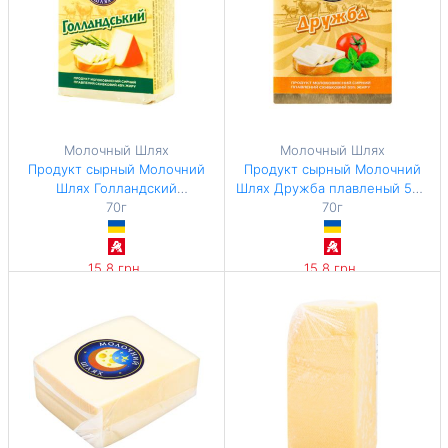
Молочный Шлях
Молочный Шлях
Продукт сырный Молочний
Продукт сырный Молочний
Шлях Голландский
Шлях Дружба плавленый 55%
плавленый 45% 70г
70г
70г
70г
15,8 грн
15,8 грн
225,71 грн / 1 кг
225,71 грн / 1 кг