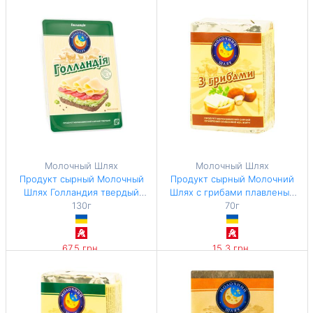
-28%
-28%
349,38 грн / 1 кг
349,38 грн / 1 кг
Молочный Шлях
Молочный Шлях
Продукт сырный Молочный
Продукт сырный Молочний
Шлях Голландия твердый
Шлях с грибами плавленый
ломтиками 45% 130г
130г
45% 70г
70г
67,5 грн
15,3 грн
519,23 грн / 1 кг
218,57 грн / 1 кг