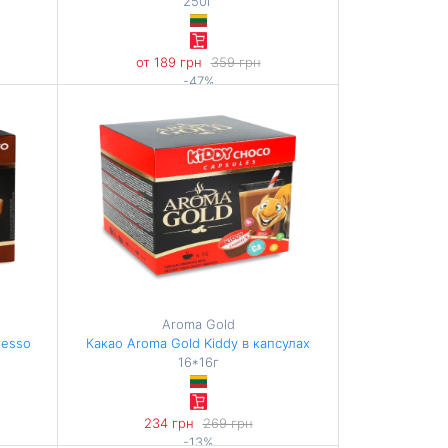
250г
от 189 грн
359 грн
-47%
756 грн / 1 кг
Aroma Gold
resso
Какао Aroma Gold Kiddy в капсулах
16*16г
234 грн
269 грн
-13%