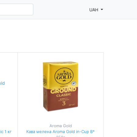
UAH
Aroma Gold
c 1 кг
Кава мелена Aroma Gold in-Cup В*