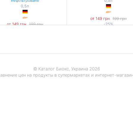
нефільтроване
0,5л
0,5л
от 149 грн
199 грн
от 149 грн
199 грн
-25%
-25%
298 грн / 1 л
298 грн / 1 л
© Каталог Биокс, Украина 2026
авнение цен на продукты в супермаркетах и интернет-магази