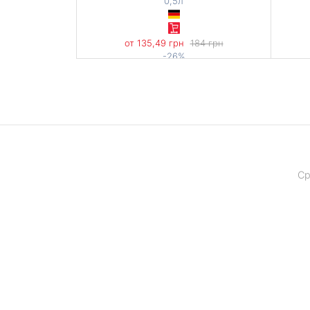
0,5л
от 135,49 грн
184 грн
-26%
270,98 грн / 1 л
Ср