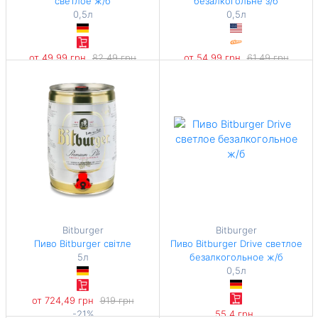
светлое ж/б
безалкогольне з/б
0,5л
0,5л
от 49,99 грн
82,49 грн
от 54,99 грн
61,49 грн
-39%
-10%
99,98 грн / 1 л
109,98 грн / 1 л
Bitburger
Bitburger
Пиво Bitburger світле
Пиво Bitburger Drive светлое
5л
безалкогольное ж/б
0,5л
от 724,49 грн
919 грн
-21%
55,4 грн