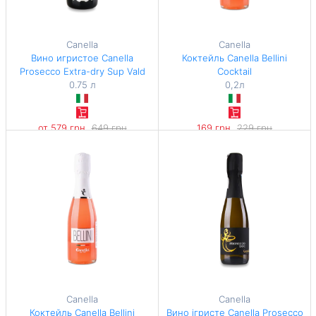
Canella
Canella
Вино игристое Canella
Коктейль Canella Bellini
Prosecco Extra-dry Sup Vald
Cocktail
0.75 л
0,2л
от 579 грн
649 грн
169 грн
229 грн
-10%
-26%
772 грн / 1 л
845 грн / 1 л
Canella
Canella
Коктейль Canella Bellini
Вино ігристе Canella Prosecco