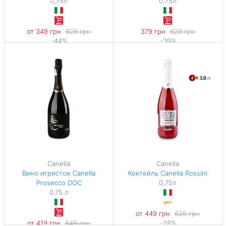
0,75л
0,75л
от 349 грн
629 грн
379 грн
629 грн
-44%
-39%
465,33 грн / 1 л
505,33 грн / 1 л
Canella
Canella
Вино игристое Canella
Коктейль Canella Rossini
Prosecco DOC
0,75л
0.75 л
от 449 грн
629 грн
от 419 грн
649 грн
-28%