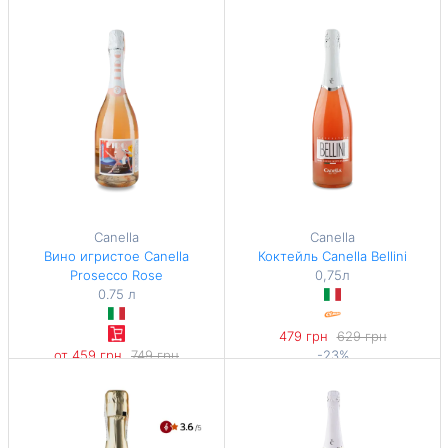
-35%
598,67 грн / 1 л
558,67 грн / 1 л
Canella
Canella
Вино игристое Canella
Коктейль Canella Bellini
Prosecco Rose
0,75л
0.75 л
479 грн
629 грн
от 459 грн
749 грн
-23%
-38%
638,67 грн / 1 л
612 грн / 1 л