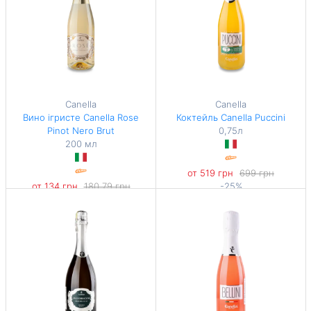
Canella
Canella
Вино ігристе Canella Rose
Коктейль Canella Puccini
Pinot Nero Brut
0,75л
200 мл
от 519 грн
699 грн
от 134 грн
180,79 грн
-25%
-25%
692 грн / 1 л
670 грн / 1 л