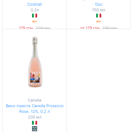
Cocktail
Doc
0,2л
750 мл
179 грн
229 грн
от 179 грн
239 грн
-21%
-25%
895 грн / 1 л
895 грн / 1 л
Canella
Вино ігристе Canella Prosecco
Rose, 12%, 0,2 л
200 мл