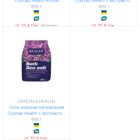
Crystals Health Aroma
Crystals Health с экстрактом
Тропическое наслаждение
600 г
Грейпфрута 600 г
600 г
600 г
от 25,4 грн
29,9 грн
от 35,9 грн
-15%
59,83 грн / 1 кг
42,33 грн / 1 кг
CRYSTALS HEALTH
Соль морская натуральная
Crystals Health с экстрактом
Лаванды 600 г
600 г
от 35,9 грн