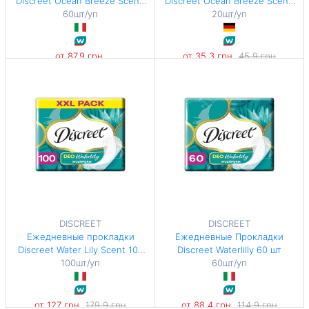
Discreet Ocean Breeze Scent,
Discreet Ocean Breeze Scent,
60шт/уп
60 шт
20шт/уп
20 шт
от 87,9 грн
от 35,3 грн
45,9 грн
-23%
DISCREET
DISCREET
Ежедневные прокладки
Ежедневные Прокладки
Discreet Water Lily Scent 100
Discreet Waterlilly 60 шт
100шт/уп
шт
60шт/уп
от 127 грн
179,9 грн
от 88,4 грн
114,9 грн