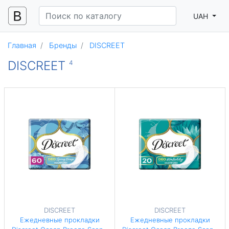
UAH
Главная
Бренды
DISCREET
DISCREET
4
DISCREET
DISCREET
Ежедневные прокладки
Ежедневные прокладки