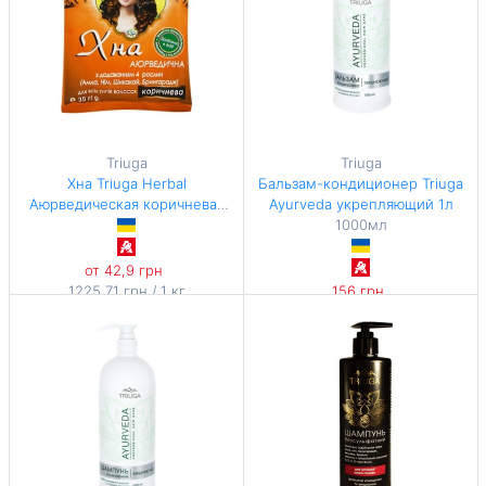
Triuga
Triuga
Хна Triuga Herbal
Бальзам-кондиционер Triuga
Аюрведическая коричневая
Ayurveda укрепляющий 1л
35г
1000мл
от 42,9 грн
1225,71 грн / 1 кг
156 грн