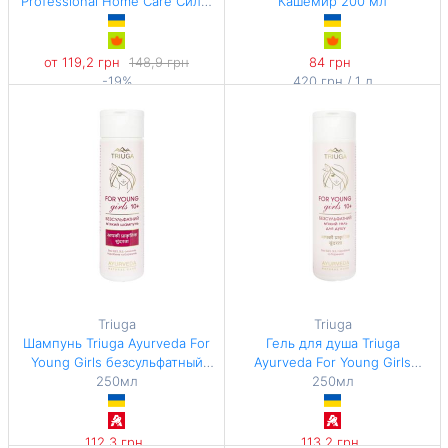
Professional Home Care Сила,
Кашемир 200 мл
объем и сияние 500 мл
от 119,2 грн
148,9 грн
84 грн
-19%
420 грн / 1 л
238,4 грн / 1 л
Triuga
Triuga
Шампунь Triuga Ayurveda For
Гель для душа Triuga
Young Girls безсульфатный
Ayurveda For Young Girls
мягкий 250мл
250мл
безсульфатный мягкий 250мл
250мл
112,3 грн
113,2 грн