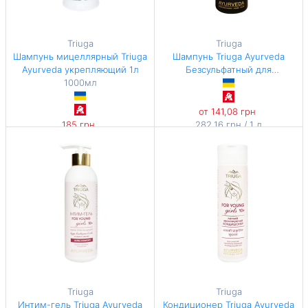
Triuga
Triuga
Шампунь мицеллярный Triuga
Шампунь Triuga Ayurveda
Ayurveda укрепляющий 1л
Безсульфатный для
1000мл
чувствительной кожи головы
500мл
от 141,08 грн
185 грн
282,16 грн / 1 л
Triuga
Triuga
Интим-гель Triuga Ayurveda
Кондиционер Triuga Ayurveda