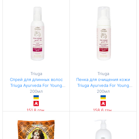
449,2 грн / 1 л
452,8 грн / 1 л
Triuga
Triuga
Спрей для длинных волос
Пенка для очищения кожи
Triuga Ayurveda For Young
Triuga Ayurveda For Young
Girls Легкое расчесывание и
200мл
Girls безсульфатная мягкая
200мл
блеск 200мл
200мл
151,8 грн
158,6 грн
759 грн / 1 л
793 грн / 1 л